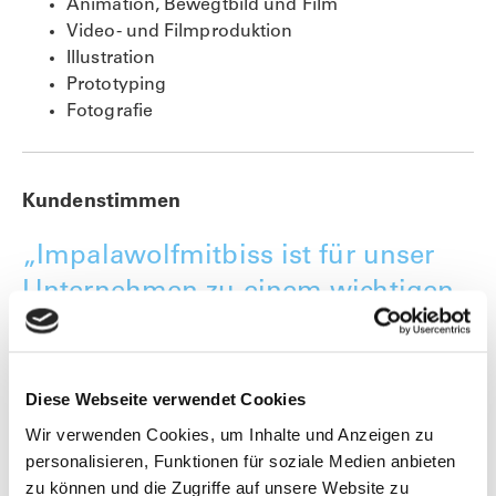
Animation, Bewegtbild und Film
Video- und Filmproduktion
Illustration
Prototyping
Fotografie
Kundenstimmen
„Impalawolfmitbiss ist für unser
Unternehmen zu einem wichtigen
und zuverlässigen Partner
geworden. Die gelieferten Ideen
sind außergewöhnlich und werden
Diese Webseite verwendet Cookies
auch professionell umgesetzt.“
Wir verwenden Cookies, um Inhalte und Anzeigen zu
personalisieren, Funktionen für soziale Medien anbieten
zu können und die Zugriffe auf unsere Website zu
Franziska Leitner
,
Fiegl+Spielberger