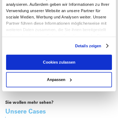
analysieren. Außerdem geben wir Informationen zu Ihrer
Verwendung unserer Website an unsere Partner für
soziale Medien, Werbung und Analysen weiter. Unsere
Interessiert? Dann kontaktieren Sie uns
Partner führen diese Informationen möglicherweise mit
einfach:
weiteren Daten zusammen, die Sie ihnen bereitgestellt
haben oder die sie im Rahmen Ihrer Nutzung der Dienste
office@iwmb.at
gesammelt haben.
Details zeigen
+43 5356 73050
Cookies zulassen
Anpassen
Sie wollen mehr sehen?
Unsere Cases