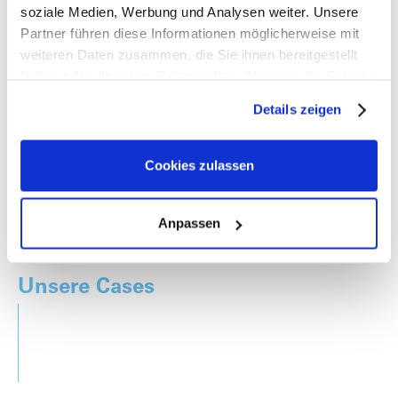
einfach:
soziale Medien, Werbung und Analysen weiter. Unsere
Partner führen diese Informationen möglicherweise mit
office@iwmb.at
weiteren Daten zusammen, die Sie ihnen bereitgestellt
haben oder die sie im Rahmen Ihrer Nutzung der Dienste
+43 5356 73050
gesammelt haben.
Details zeigen
Cookies zulassen
Anpassen
Sie wollen mehr sehen?
Unsere Cases