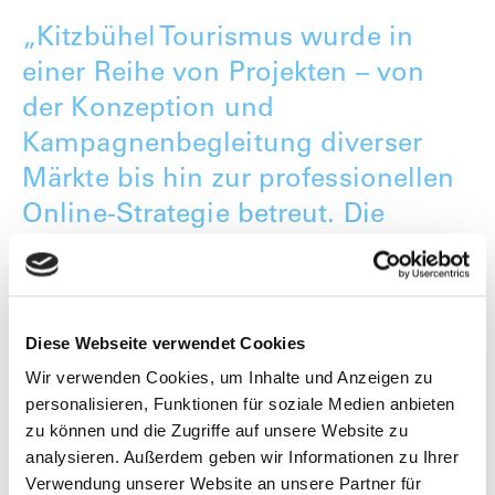
„Kitzbühel Tourismus wurde in
einer Reihe von Projekten – von
der Konzeption und
Kampagnenbegleitung diverser
Märkte bis hin zur professionellen
Online-Strategie betreut. Die
Zusammenarbeit war stets von
Wertschätzung, Verlässlichkeit und
Professionalität geprägt."
Diese Webseite verwendet Cookies
Viktoria Veider-Walser
,
Kitzbühel Tourismus
Wir verwenden Cookies, um Inhalte und Anzeigen zu
personalisieren, Funktionen für soziale Medien anbieten
zu können und die Zugriffe auf unsere Website zu
analysieren. Außerdem geben wir Informationen zu Ihrer
Interessiert? Dann kontaktieren Sie uns
Verwendung unserer Website an unsere Partner für